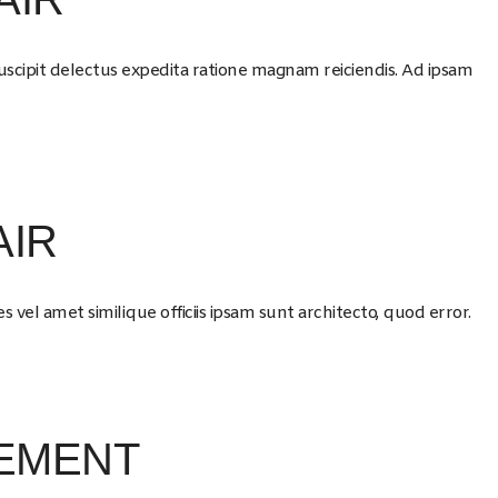
uscipit delectus expedita ratione magnam reiciendis. Ad ipsam
AIR
 vel amet similique officiis ipsam sunt architecto, quod error.
EMENT