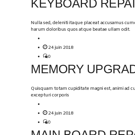
KEYBOARD REPA
Nulla sed, deleniti itaque placeat accusamus cu
harum doloribus quos atque beatae ullam odit.
24 juin 2018
0
MEMORY UPGRAD
Quisquam totam cupiditate magni est, animi ad
excepturi corporis
24 juin 2018
0
MAIN BOARD REP