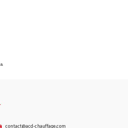
a.
4
contact@acd-chauffage.com