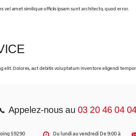
 vel amet similique officiis ipsam sunt architecto, quod error.
VICE
g elit. Dolores, aut debitis voluptatum inventore eligendi tempor
Appelez-nous au
03 20 46 04 0
coing 59290
Du lundi au vendredi De 9:00 à