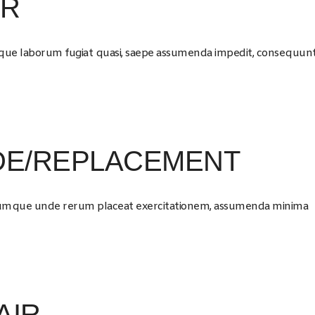
IR
mque laborum fugiat quasi, saepe assumenda impedit, consequun
E/REPLACEMENT
 cumque unde rerum placeat exercitationem, assumenda minima
AIR