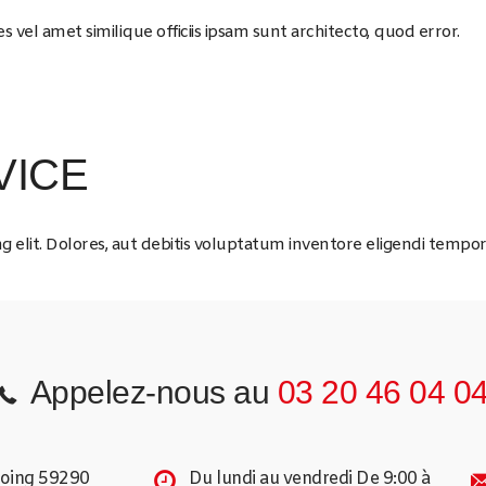
 vel amet similique officiis ipsam sunt architecto, quod error.
VICE
g elit. Dolores, aut debitis voluptatum inventore eligendi tempor
Appelez-nous au
03 20 46 04 0
coing 59290
Du lundi au vendredi De 9:00 à