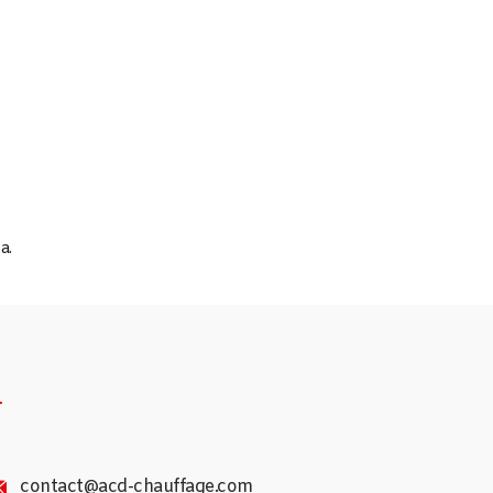
a.
4
contact@acd-chauffage.com