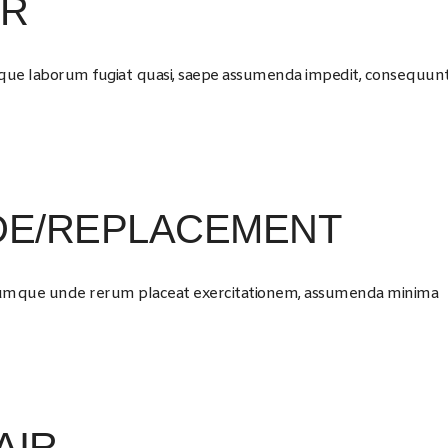
IR
mque laborum fugiat quasi, saepe assumenda impedit, consequun
E/REPLACEMENT
 cumque unde rerum placeat exercitationem, assumenda minima
AIR