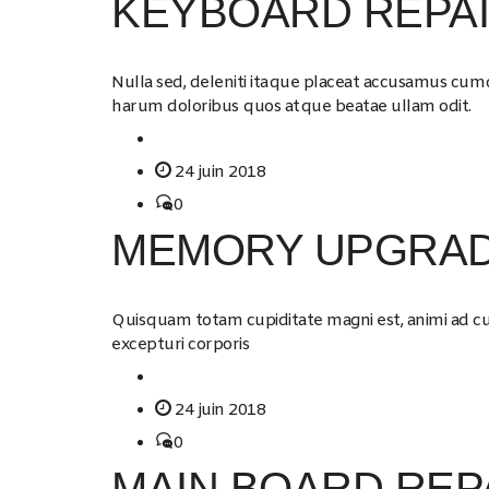
KEYBOARD REPA
Nulla sed, deleniti itaque placeat accusamus cu
harum doloribus quos atque beatae ullam odit.
24 juin 2018
0
MEMORY UPGRAD
Quisquam totam cupiditate magni est, animi ad
excepturi corporis
24 juin 2018
0
MAIN BOARD REP