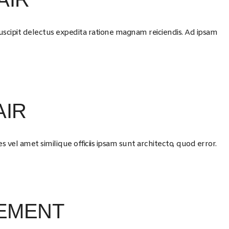
uscipit delectus expedita ratione magnam reiciendis. Ad ipsam
AIR
 vel amet similique officiis ipsam sunt architecto, quod error.
EMENT