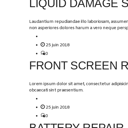
LIQUID DAMAGE 
Laudantium repudiandae illo laboriosam, assumenda 
non asperiores dolores harum a vero neque perspic
25 juin 2018
0
FRONT SCREEN R
Lorem ipsum dolor sit amet, consectetur adipisicing
obcaecati sint praesentium.
25 juin 2018
0
BATTERY REPAIR