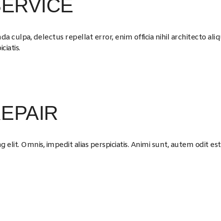
SERVICE
culpa, delectus repellat error, enim officia nihil architecto ali
iatis.
EPAIR
 elit. Omnis, impedit alias perspiciatis. Animi sunt, autem odit est