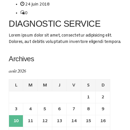
24 juin 2018
0
DIAGNOSTIC SERVICE
Lorem ipsum dolor sit amet, consectetur adipisicing elit.
Dolores, aut debitis voluptatum inventore eligendi tempora.
Archives
août 2026
L
M
M
J
V
S
D
1
2
3
4
5
6
7
8
9
10
11
12
13
14
15
16