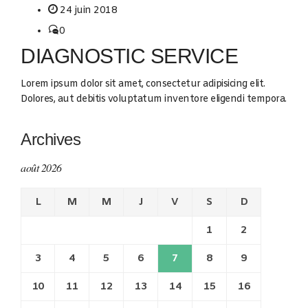
24 juin 2018
0
DIAGNOSTIC SERVICE
Lorem ipsum dolor sit amet, consectetur adipisicing elit.
Dolores, aut debitis voluptatum inventore eligendi tempora.
Archives
août 2026
L
M
M
J
V
S
D
1
2
3
4
5
6
7
8
9
10
11
12
13
14
15
16