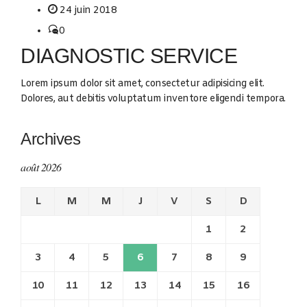
24 juin 2018
0
DIAGNOSTIC SERVICE
Lorem ipsum dolor sit amet, consectetur adipisicing elit.
Dolores, aut debitis voluptatum inventore eligendi tempora.
Archives
août 2026
L
M
M
J
V
S
D
1
2
3
4
5
6
7
8
9
10
11
12
13
14
15
16