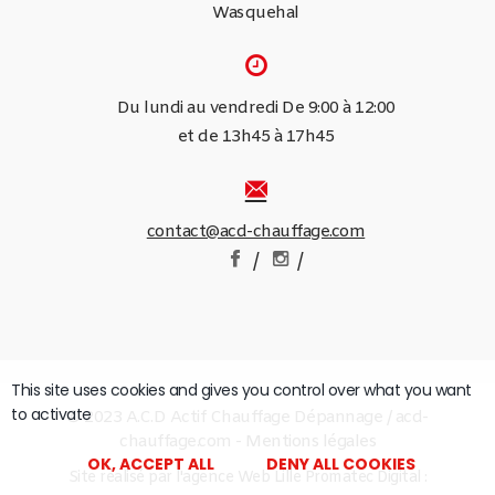
Wasquehal
Du lundi au vendredi De 9:00 à 12:00
et de 13h45 à 17h45
contact@acd-chauffage.com
/
/
This site uses cookies and gives you control over what you want
to activate
© 2023 A.C.D Actif Chauffage Dépannage / acd-
chauffage.com -
Mentions légales
OK, ACCEPT ALL
DENY ALL COOKIES
Site réalisé par
l'agence Web Lille Promatec Digital :