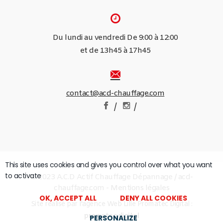
Du lundi au vendredi De 9:00 à 12:00
et de 13h45 à 17h45
contact@acd-chauffage.com
/
/
This site uses cookies and gives you control over what you want
to activate
© 2023 A.C.D Actif Chauffage Dépannage / acd-
chauffage.com -
Mentions légales
OK, ACCEPT ALL
DENY ALL COOKIES
Site réalisé par
l'agence Web Lille Promatec Digital :
promatec.digital
PERSONALIZE