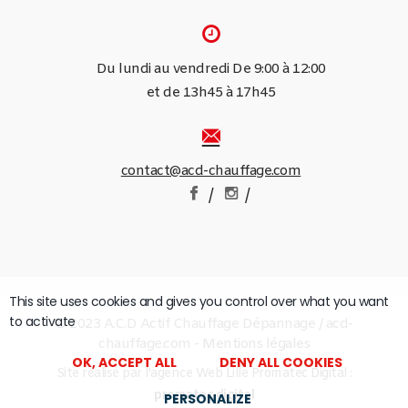
Du lundi au vendredi De 9:00 à 12:00
et de 13h45 à 17h45
contact@acd-chauffage.com
/
/
This site uses cookies and gives you control over what you want
to activate
© 2023 A.C.D Actif Chauffage Dépannage / acd-
chauffage.com -
Mentions légales
OK, ACCEPT ALL
DENY ALL COOKIES
Site réalisé par
l'agence Web Lille Promatec Digital :
promatec.digital
PERSONALIZE