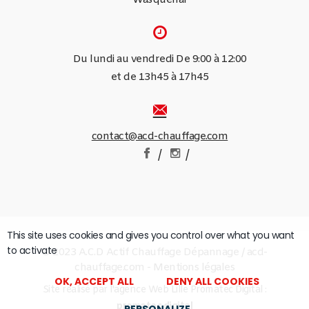
Du lundi au vendredi De 9:00 à 12:00
et de 13h45 à 17h45
contact@acd-chauffage.com
/
/
This site uses cookies and gives you control over what you want
to activate
© 2023 A.C.D Actif Chauffage Dépannage / acd-
chauffage.com -
Mentions légales
OK, ACCEPT ALL
DENY ALL COOKIES
Site réalisé par
l'agence Web Lille Promatec Digital :
promatec.digital