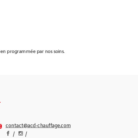
tien programmée par nos soins.
4
contact@acd-chauffage.com
/
/